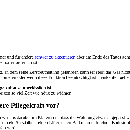
emer und für andere
schwer zu akzeptiere
n
aber am Ende des Tages geht
nior erforderlich ist?
an dem seine Zerstreutheit ihn gefährden kann (er stellt das Gas nicht
nktionieren oder wenn diese Funktion beeinträchtigt ist – einkaufen geh
ge zuhause unerlässlich ist.
örigen so viel Zeit wie nötig zu widmen.
ere Pflegekraft vor?
n wir uns darüber im Klaren sein, dass die Wohnung etwas angepasst 
r in ein Spezialbett, einen
Lifter
, einen Balkon oder
in
einen Badestuhl 
ffen wird.