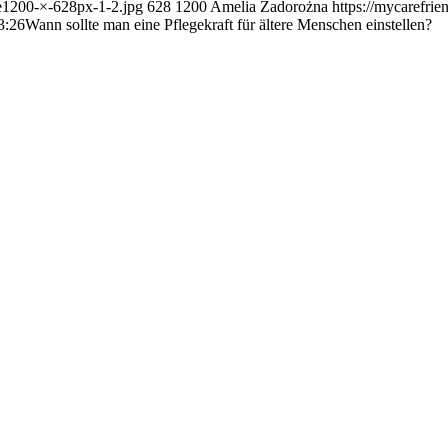
ge1200-×-628px-1-2.jpg
628
1200
Amelia Zadorożna
https://mycarefri
3:26
Wann sollte man eine Pflegekraft für ältere Menschen einstellen?