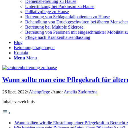
Demenzbetreuung zu Hause
Unterstützung bei Parkinson zu Hause
Palliativpflege zu Hause
Betreuung von Schlaganfallpatienten zu Hause
Behandlung von Druckgeschwüren bei älteren Mensche
Betreuung bei Multiple Sklerose
Betreuung von Personen mit eingeschränkter Mobilität 
Pflege nach Krankenhausentlassung
Blog
Betreuungsfragebogen
Kontakt
Menu
Menu
Wann sollte man eine Pflegekraft für älte
26 lipca 2022
/
Altenpflege
/
Autor
Amelia Zadorożna
Inhaltsverzeichnis
Wann sollten wir die Einstellung einer Pflegekraft in Betracht 
Wie bereitet man sein Zuhause auf eine ältere Pflegekraft vor?