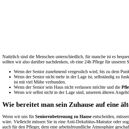
Natürlich sind die Menschen unterschiedlich, für manche ist es bequ
sollten wir also darüber nachdenken, ob eine
24h Pflege
für unseren Se
W
enn der Senior zunehmend vergesslich wird, bis zu dem Punkt, 
W
enn der Senior nicht mehr in der Lage ist, selbständig zu fu
ist mit viel Mühe verbunden
.
W
enn der Senior sein Haus nicht verlassen möchte und die
Pfle
W
enn wir selbst nicht in der Lage sind, unserem älteren Angeh
Wie bereitet man sein Zuhause auf eine ält
Wenn wir uns für
Seniorenbetreuung zu Hause
entscheiden, müsse
wäre. Vielleicht müssen Sie in eine Anti-Dekubitus-Matratze oder soga
auch für den Pfleger,
dem eine arbeitsfreundliche Atmosphäre gescha