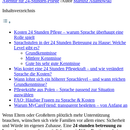
Agentur für 24-Stunden-Pflege
/
Autor
Mariusz Adamowski
Inhaltsverzeichnis
Kosten 24 Stunden Pflege – warum Sprache überhaupt eine
Rolle spielt
Sprachstufen in der 24 Stunden Betreuung zu Hause: Welche
Level gibt es?
Grundkenntnisse
Mittlere Kenntnisse
Gute bis sehr gute Kenntnisse
Was kostet eine 24 Stunden Pflegekraft – und wie verändert
Sprache die Kosten?
Wann lohnt sich ein höherer Sprachlevel – und wann reichen
Grundkenntnisse?
Pflegekräfte aus Polen – Sprache passend zur Situation
auswählen
FAQ: Häufige Fragen zu Sprache & Kosten
Warum MyCareFriend: transparent begleiten – von Anfang an
Wenn Eltern oder Großeltern plötzlich mehr Unterstützung
brauchen, wünschen sich viele Familien vor allem eines: Sicherheit
und Würde im eigenen Zuhause. Eine
24 stunden betreuung zu