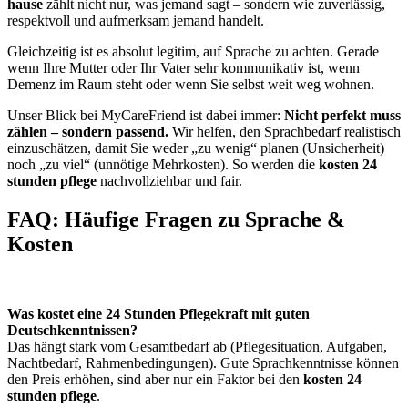
hause
zählt nicht nur, was jemand sagt – sondern wie zuverlässig,
respektvoll und aufmerksam jemand handelt.
Gleichzeitig ist es absolut legitim, auf Sprache zu achten. Gerade
wenn Ihre Mutter oder Ihr Vater sehr kommunikativ ist, wenn
Demenz im Raum steht oder wenn Sie selbst weit weg wohnen.
Unser Blick bei MyCareFriend ist dabei immer:
Nicht perfekt muss
zählen – sondern passend.
Wir helfen, den Sprachbedarf realistisch
einzuschätzen, damit Sie weder „zu wenig“ planen (Unsicherheit)
noch „zu viel“ (unnötige Mehrkosten). So werden die
kosten 24
stunden pflege
nachvollziehbar und fair.
FAQ: Häufige Fragen zu Sprache &
Kosten
Was kostet eine 24 Stunden Pflegekraft mit guten
Deutschkenntnissen?
Das hängt stark vom Gesamtbedarf ab (Pflegesituation, Aufgaben,
Nachtbedarf, Rahmenbedingungen). Gute Sprachkenntnisse können
den Preis erhöhen, sind aber nur ein Faktor bei den
kosten 24
stunden pflege
.