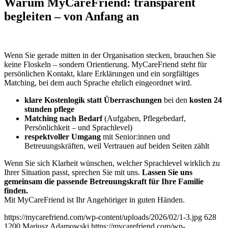
Warum MyCareFriend: transparent
begleiten – von Anfang an
Wenn Sie gerade mitten in der Organisation stecken, brauchen Sie
keine Floskeln – sondern Orientierung. MyCareFriend steht für
persönlichen Kontakt, klare Erklärungen und ein sorgfältiges
Matching, bei dem auch Sprache ehrlich eingeordnet wird.
klare Kostenlogik statt Überraschungen
bei den
kosten 24
stunden pflege
Matching nach Bedarf
(Aufgaben, Pflegebedarf,
Persönlichkeit – und Sprachlevel)
respektvoller Umgang
mit Senior:innen und
Betreuungskräften, weil Vertrauen auf beiden Seiten zählt
Wenn Sie sich Klarheit wünschen, welcher Sprachlevel wirklich zu
Ihrer Situation passt, sprechen Sie mit uns.
Lassen Sie uns
gemeinsam die passende Betreuungskraft für Ihre Familie
finden.
Mit MyCareFriend ist Ihr Angehöriger in guten Händen.
https://mycarefriend.com/wp-content/uploads/2026/02/1-3.jpg
628
1200
Mariusz Adamowski
https://mycarefriend.com/wp-